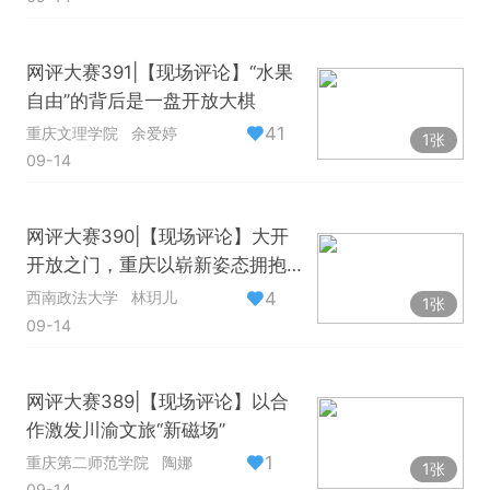
网评大赛391|【现场评论】“水果
自由”的背后是一盘开放大棋
41
重庆文理学院
余爱婷
1张
09-14
网评大赛390|【现场评论】大开
开放之门，重庆以崭新姿态拥抱
世界
4
西南政法大学
林玥儿
1张
09-14
网评大赛389|【现场评论】以合
作激发川渝文旅“新磁场”
1
重庆第二师范学院
陶娜
1张
09-14