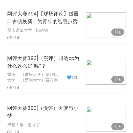
网评大赛394|【现场评论】磁器
口古镇焕新：为青年的智慧点赞
重庆师范大学
杨济铭
1张
09-14
网评大赛393|（漫评）川渝cp为
什么这么好“嗑”？
重庆
（重庆大学）覃韵琪、
31
1张
大学
（西南大学）贾亦寒
09-14
网评大赛392|（漫评）大梦与小
梦
成都大学
谢龙宇
1张
09-14