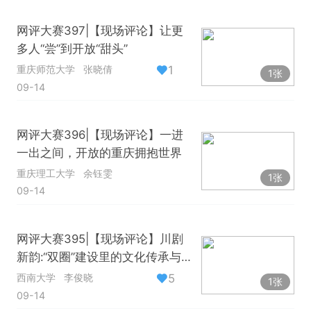
网评大赛397|【现场评论】让更
多人“尝”到开放“甜头”
1
重庆师范大学
张晓倩
1张
09-14
网评大赛396|【现场评论】一进
一出之间，开放的重庆拥抱世界
重庆理工大学
余钰雯
1张
09-14
网评大赛395|【现场评论】川剧
新韵:“双圈”建设里的文化传承与创
新
5
西南大学
李俊晓
1张
09-14