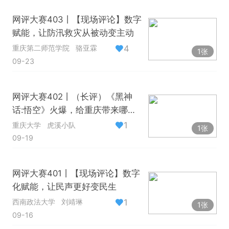
网评大赛403丨【现场评论】数字
赋能，让防汛救灾从被动变主动
4
重庆第二师范学院
骆亚霖
1张
09-23
网评大赛402丨（长评）《黑神
话:悟空》火爆，给重庆带来哪些
启示
1
重庆大学
虎溪小队
1张
09-19
网评大赛401丨【现场评论】数字
化赋能，让民声更好变民生
1
西南政法大学
刘靖琳
1张
09-16